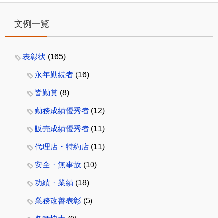
文例一覧
表彰状
(165)
永年勤続者
(16)
皆勤賞
(8)
勤務成績優秀者
(12)
販売成績優秀者
(11)
代理店・特約店
(11)
安全・無事故
(10)
功績・業績
(18)
業務改善表彰
(5)