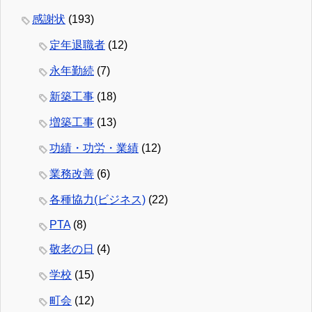
感謝状
(193)
定年退職者
(12)
永年勤続
(7)
新築工事
(18)
増築工事
(13)
功績・功労・業績
(12)
業務改善
(6)
各種協力(ビジネス)
(22)
PTA
(8)
敬老の日
(4)
学校
(15)
町会
(12)