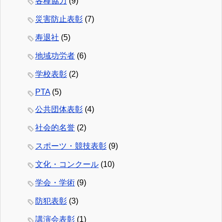
各種協力
(9)
災害防止表彰
(7)
寿退社
(5)
地域功労者
(6)
学校表彰
(2)
PTA
(5)
公共団体表彰
(4)
社会的名誉
(2)
スポーツ・競技表彰
(9)
文化・コンクール
(10)
学会・学術
(9)
防犯表彰
(3)
講演会表彰
(1)