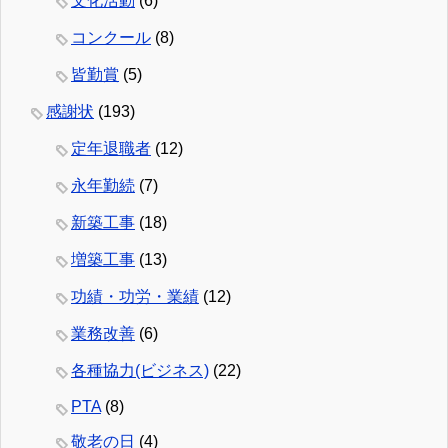
文化活動
(6)
コンクール
(8)
皆勤賞
(5)
感謝状
(193)
定年退職者
(12)
永年勤続
(7)
新築工事
(18)
増築工事
(13)
功績・功労・業績
(12)
業務改善
(6)
各種協力(ビジネス)
(22)
PTA
(8)
敬老の日
(4)