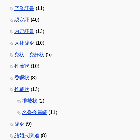
卒業証書
(11)
認定証
(40)
内定証書
(13)
入社辞令
(10)
免状・免許状
(5)
推薦状
(10)
委嘱状
(8)
推戴状
(13)
推戴状
(2)
名誉会員証
(11)
辞令
(9)
結婚式関連
(8)