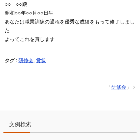
○○ ○○殿
昭和○○年○○月○○日生
あなたは職業訓練の過程を優秀な成績をもって修了しまし
た
よってこれを賞します
タグ :
研修会
,
賞状
「
研修会
」
文例検索