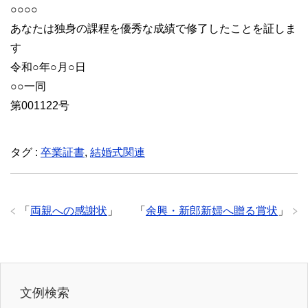
○○○○
あなたは独身の課程を優秀な成績で修了したことを証しま
す
令和○年○月○日
○○一同
第001122号
タグ :
卒業証書
,
結婚式関連
「
両親への感謝状
」
「
余興・新郎新婦へ贈る賞状
」
文例検索