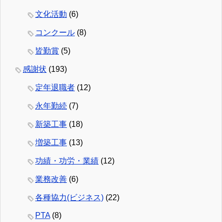
文化活動
(6)
コンクール
(8)
皆勤賞
(5)
感謝状
(193)
定年退職者
(12)
永年勤続
(7)
新築工事
(18)
増築工事
(13)
功績・功労・業績
(12)
業務改善
(6)
各種協力(ビジネス)
(22)
PTA
(8)