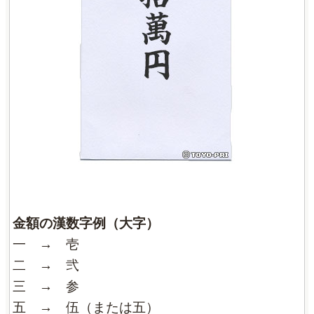
金額の漢数字例（大字）
一 → 壱
二 → 弐
三 → 参
五 → 伍（または五）