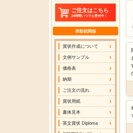
ご注文はこちら
24時間いつでも受付中！
表彰状関係
賞状作成について
文例サンプル
価格表
納期
ご注文の流れ
賞状用紙
書体見本
英文賞状 Diploma