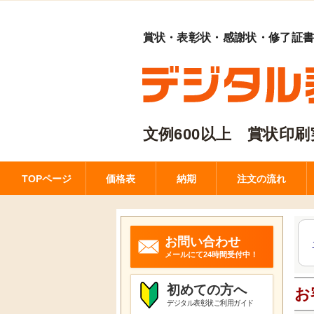
賞状・表彰状・感謝状・修了証
文例600以上 賞状印刷実
TOPページ
価格表
納期
注文の流れ
お問い合わせ
メールにて24時間受付中！
初めての方へ
お
デジタル表彰状ご利用ガイド