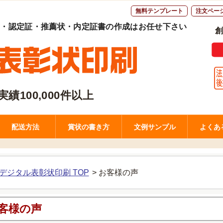
無料テンプレート
注文ペー
書・認定証・推薦状・内定証書の作成はお任せ下さい
創
績100,000件以上
配送方法
賞状の書き方
文例サンプル
よくあ
デジタル表彰状印刷 TOP
>
お客様の声
客様の声