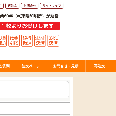
ジ
再注文
お問合せ
サイトマップ
業60年（㈱東陽印刷所）が運営
る質問
注文ページ
お問合せ・見積
再注文