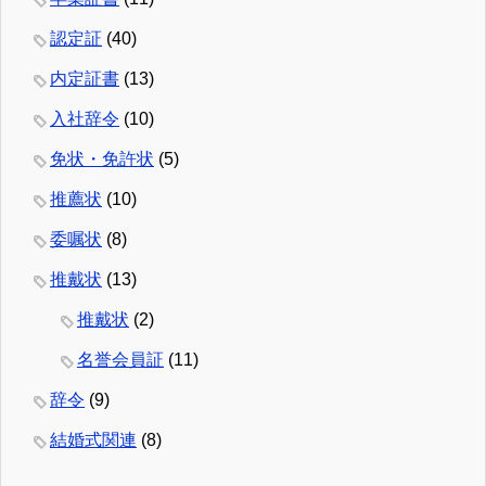
認定証
(40)
内定証書
(13)
入社辞令
(10)
免状・免許状
(5)
推薦状
(10)
委嘱状
(8)
推戴状
(13)
推戴状
(2)
名誉会員証
(11)
辞令
(9)
結婚式関連
(8)