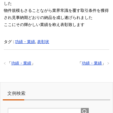
した
物件規模もさることながら業界常識を覆す取引条件を獲得
され見事納期どおりの納品を成し遂げられました
ここにその輝かしい業績を称え表彰致します
タグ :
功績・業績
,
表彰状
「
功績・業績
」
「
功績・業績
」
文例検索