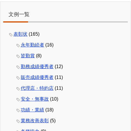
文例一覧
表彰状
(165)
永年勤続者
(16)
皆勤賞
(8)
勤務成績優秀者
(12)
販売成績優秀者
(11)
代理店・特約店
(11)
安全・無事故
(10)
功績・業績
(18)
業務改善表彰
(5)