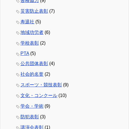
各種協力
(9)
災害防止表彰
(7)
寿退社
(5)
地域功労者
(6)
学校表彰
(2)
PTA
(5)
公共団体表彰
(4)
社会的名誉
(2)
スポーツ・競技表彰
(9)
文化・コンクール
(10)
学会・学術
(9)
防犯表彰
(3)
講演会表彰
(1)