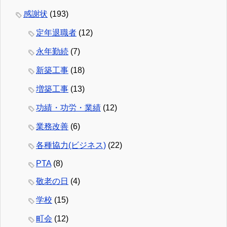
感謝状
(193)
定年退職者
(12)
永年勤続
(7)
新築工事
(18)
増築工事
(13)
功績・功労・業績
(12)
業務改善
(6)
各種協力(ビジネス)
(22)
PTA
(8)
敬老の日
(4)
学校
(15)
町会
(12)