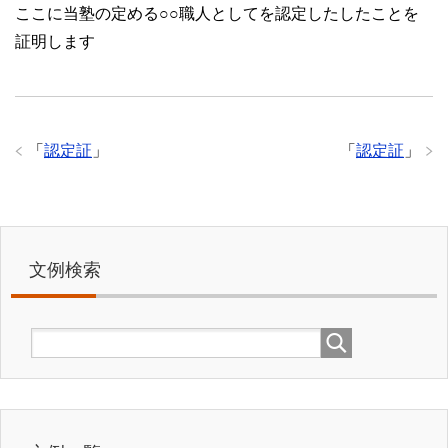
ここに当塾の定める○○職人としてを認定したしたことを
証明します
「
認定証
」
「
認定証
」
文例検索