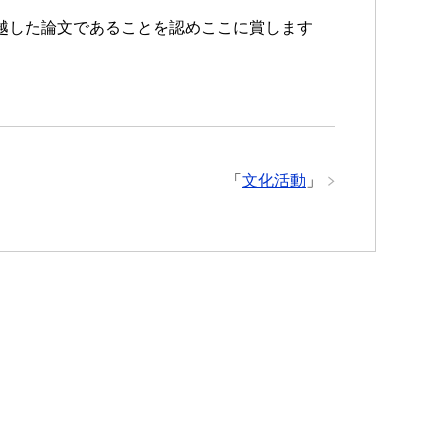
越した論文であることを認めここに賞します
「
文化活動
」