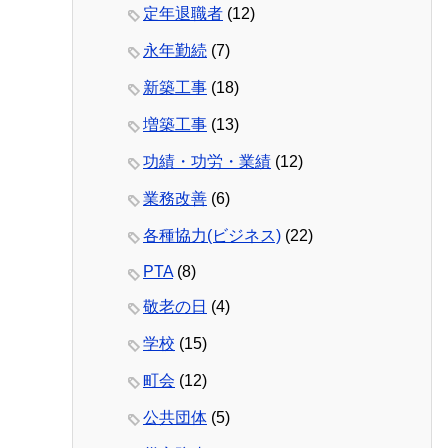
定年退職者
(12)
永年勤続
(7)
新築工事
(18)
増築工事
(13)
功績・功労・業績
(12)
業務改善
(6)
各種協力(ビジネス)
(22)
PTA
(8)
敬老の日
(4)
学校
(15)
町会
(12)
公共団体
(5)