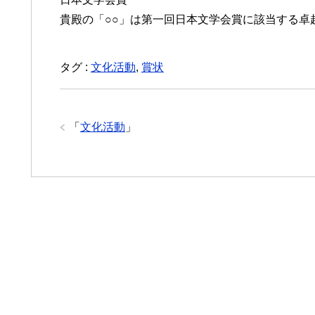
貴殿の「○○」は第一回日本文学会賞に該当する卓
タグ :
文化活動
,
賞状
「
文化活動
」