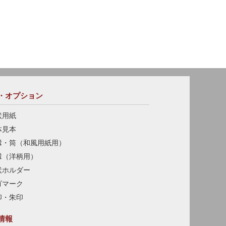
・オプション
状用紙
体見本
縁・筒（和風用紙用）
縁（洋柄用）
状ホルダー
ゴマーク
印・朱印
情報