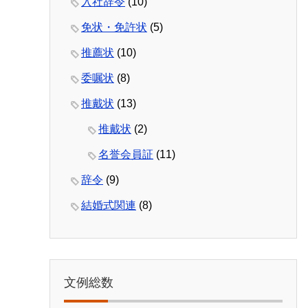
入社辞令
(10)
免状・免許状
(5)
推薦状
(10)
委嘱状
(8)
推戴状
(13)
推戴状
(2)
名誉会員証
(11)
辞令
(9)
結婚式関連
(8)
文例総数