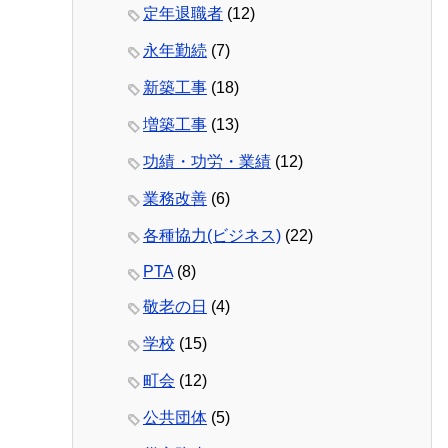
定年退職者
(12)
永年勤続
(7)
新築工事
(18)
増築工事
(13)
功績・功労・業績
(12)
業務改善
(6)
各種協力(ビジネス)
(22)
PTA
(8)
敬老の日
(4)
学校
(15)
町会
(12)
公共団体
(5)