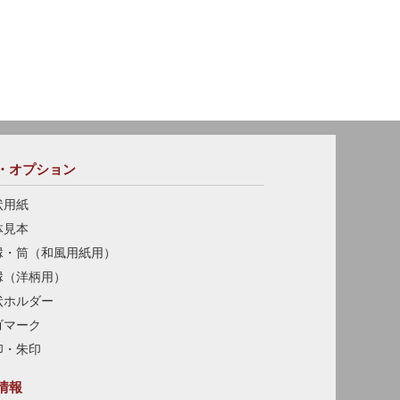
・オプション
状用紙
体見本
縁・筒（和風用紙用）
縁（洋柄用）
状ホルダー
ゴマーク
印・朱印
情報