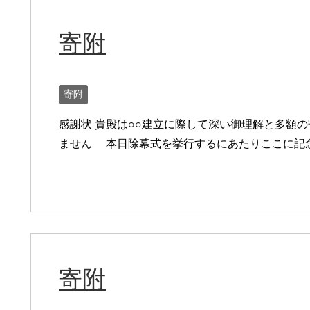
寄附
寄附
感謝状 貴殿は○○建立に際して深い御理解と多額
ません 本日除幕式を挙行するにあたりここに記
寄附