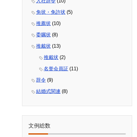
入社辞令
(10)
免状・免許状
(5)
推薦状
(10)
委嘱状
(8)
推戴状
(13)
推戴状
(2)
名誉会員証
(11)
辞令
(9)
結婚式関連
(8)
文例総数