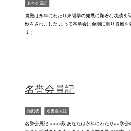
名誉会員証
貴殿は永年にわたり東陽学の発展に顕著な功績を
献をされました よって本学会は会則に則り貴殿を
ます
名誉会員記
推戴状
名誉会員証
名誉会員記 ○○○○殿 あなたは永年にわたり○○学