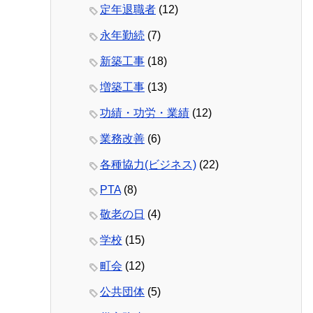
定年退職者
(12)
永年勤続
(7)
新築工事
(18)
増築工事
(13)
功績・功労・業績
(12)
業務改善
(6)
各種協力(ビジネス)
(22)
PTA
(8)
敬老の日
(4)
学校
(15)
町会
(12)
公共団体
(5)