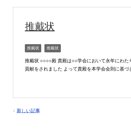
推戴状
推戴状
推戴状
推戴状 ○○○○殿 貴殿は○○学会において永年にわ
貢献をされました よって貴殿を本学会会則に基づ
新しい記事