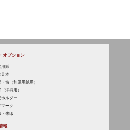
・オプション
状用紙
体見本
縁・筒（和風用紙用）
縁（洋柄用）
状ホルダー
ゴマーク
印・朱印
情報