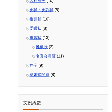
入社辞令
(10)
免状・免許状
(5)
推薦状
(10)
委嘱状
(8)
推戴状
(13)
推戴状
(2)
名誉会員証
(11)
辞令
(9)
結婚式関連
(8)
文例総数