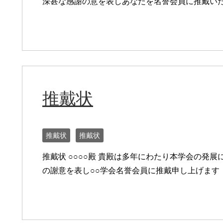
深甚な感謝の意を表しあなたを名誉会員に推戴い
推戴状
推戴状
推戴状
推戴状 ○○○○殿 貴殿は多年にわたり本学会の発
の謝意を表し○○学会名誉会員に推戴申し上げます