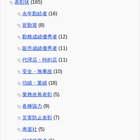
表彰状
(165)
永年勤続者
(16)
皆勤賞
(8)
勤務成績優秀者
(12)
販売成績優秀者
(11)
代理店・特約店
(11)
安全・無事故
(10)
功績・業績
(18)
業務改善表彰
(5)
各種協力
(9)
災害防止表彰
(7)
寿退社
(5)