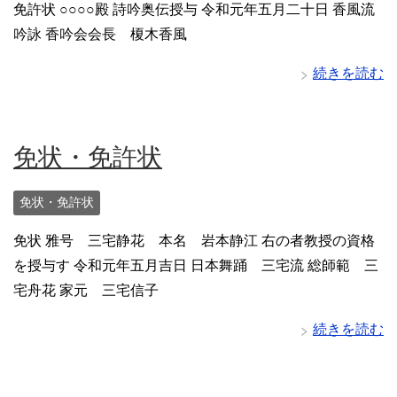
免許状 ○○○○殿 詩吟奥伝授与 令和元年五月二十日 香風流
吟詠 香吟会会長 榎木香風
続きを読む
免状・免許状
免状・免許状
免状 雅号 三宅静花 本名 岩本静江 右の者教授の資格
を授与す 令和元年五月吉日 日本舞踊 三宅流 総師範 三
宅舟花 家元 三宅信子
続きを読む