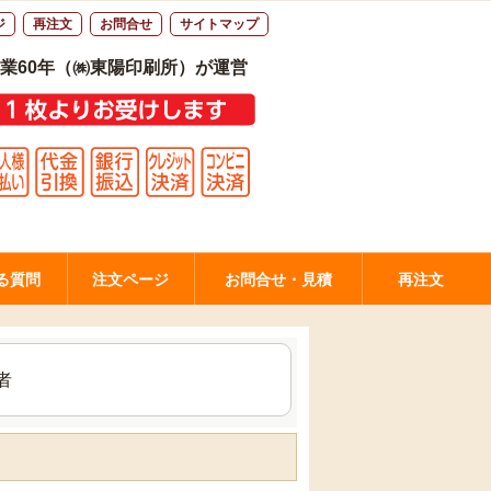
ジ
再注文
お問合せ
サイトマップ
業60年（㈱東陽印刷所）が運営
る質問
注文ページ
お問合せ・見積
再注文
者