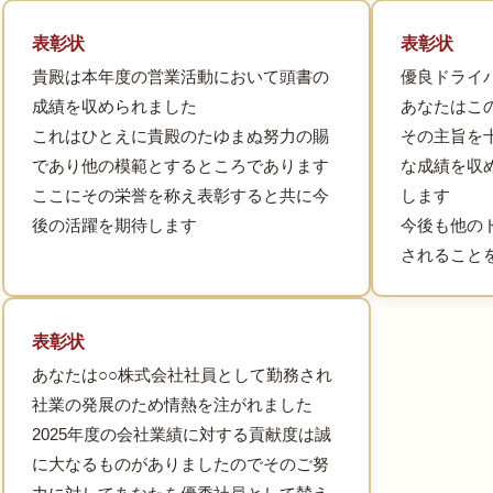
表彰状
表彰状
貴殿は本年度の営業活動において頭書の
優良ドライ
成績を収められました
あなたはこ
これはひとえに貴殿のたゆまぬ努力の賜
その主旨を
であり他の模範とするところであります
な成績を収
ここにその栄誉を称え表彰すると共に今
します
後の活躍を期待します
今後も他の
されること
表彰状
あなたは○○株式会社社員として勤務され
社業の発展のため情熱を注がれました
2025年度の会社業績に対する貢献度は誠
に大なるものがありましたのでそのご努