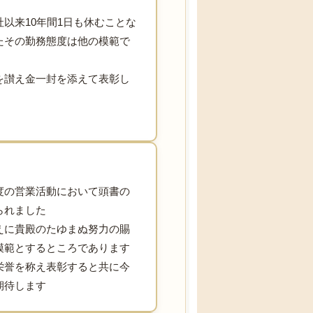
以来10年間1日も休むことな
たその勤務態度は他の模範で
を讃え金一封を添えて表彰し
度の営業活動において頭書の
られました
えに貴殿のたゆまぬ努力の賜
模範とするところであります
栄誉を称え表彰すると共に今
期待します