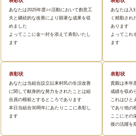
表彰状
表彰状
あなたは2025年度○○活動において創意工
あなたは入社
夫と継続的な改善により顕著な成果を収
く精勤され
めました
あります
よってここに金一封を添えて表彰いたし
よってこれ
ます
ます
表彰状
表彰状
あなたは当組合設立以来村民の生活改善
貴殿は本年
に関して献身的な努力をされたことは組
成績を収め
合員の模範とするところであります
これはひと
本日当組合30周年にあたりここに表彰し
であり他の
ます
ここにその
後の活躍を