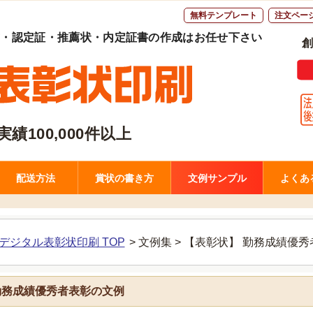
無料テンプレート
注文ペー
書・認定証・推薦状・内定証書の作成はお任せ下さい
創
績100,000件以上
配送方法
賞状の書き方
文例サンプル
よくあ
デジタル表彰状印刷 TOP
>
文例集 >
【表彰状】
勤務成績優秀
勤務成績優秀者表彰の文例