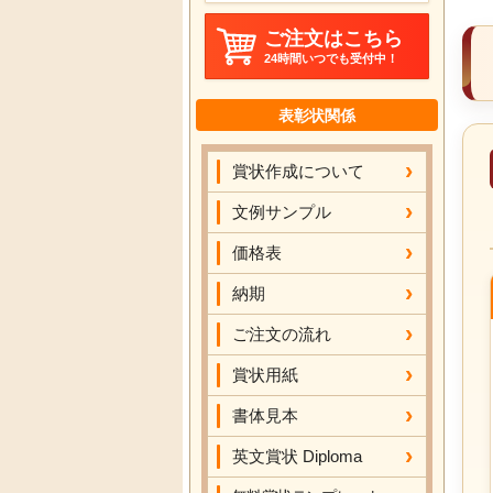
ご注文はこちら
24時間いつでも受付中！
表彰状関係
賞状作成について
文例サンプル
価格表
納期
ご注文の流れ
賞状用紙
書体見本
英文賞状 Diploma